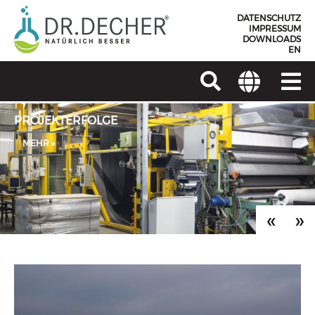
DATENSCHUTZ
IMPRESSUM
DOWNLOADS
EN
PROJEKTERFOLGE
MEHR »
«
»